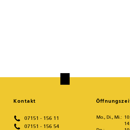
Kontakt
Öffnungszei
Mo., Di., Mi.:
10
07151 - 156 11
14
07151 - 156 54
Do.:
10