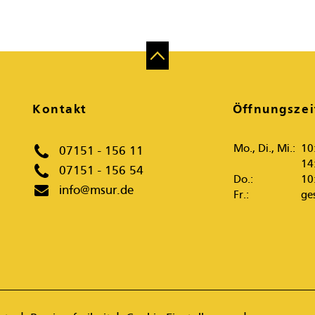
Kontakt
Öffnungszei
Mo., Di., Mi.:
10
07151 - 156 11
14
07151 - 156 54
Do.:
10
info@msur.de
Fr.:
ge