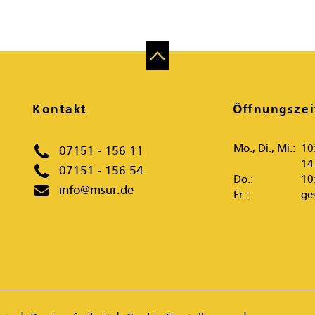
Kontakt
Öffnungszei
Mo., Di., Mi.:
10
07151 - 156 11
14
07151 - 156 54
Do.:
10
info@msur.de
Fr.:
ge