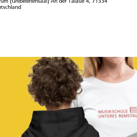
um (Ghibellinensaal) An der Talaue 4, 71334
utschland