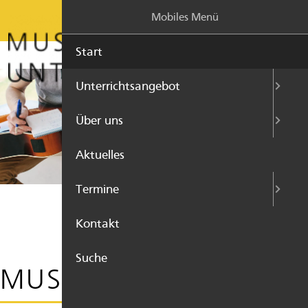
Mobiles Menü
Start
Unterrichtsangebot
Über uns
Aktuelles
Termine
Kontakt
Suche
MUSIK VERBINDET